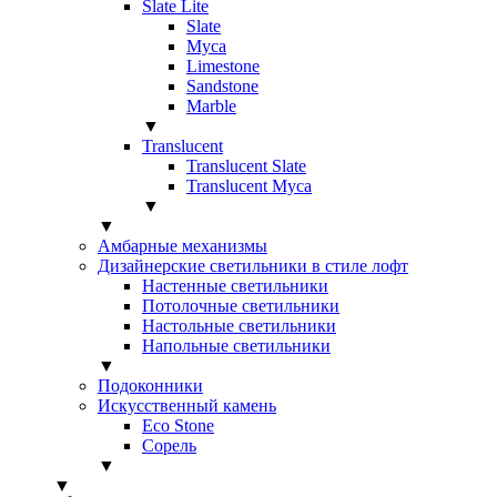
Slate Lite
Slate
Myca
Limestone
Sandstone
Marble
▼
Translucent
Translucent Slate
Translucent Myca
▼
▼
Амбарные механизмы
Дизайнерские светильники в стиле лофт
Настенные светильники
Потолочные светильники
Настольные светильники
Напольные светильники
▼
Подоконники
Искусственный камень
Eco Stone
Сорель
▼
▼