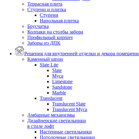
Террасная плита
Ступени и плитка
Ступени
Напольная плитка
Брусчатка
Колпаки на столбы забора
Профильный кирпич
Заборы из ДПК
Решения для внутренней отделки и декора помещени
Каменный шпон
Slate Lite
Slate
Myca
Limestone
Sandstone
Marble
Translucent
Translucent Slate
Translucent Myca
Амбарные механизмы
Дизайнерские светильники
в стиле лофт
Настенные светильники
Потолочные светильники